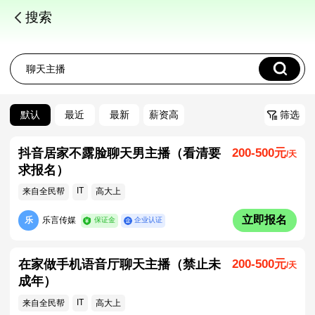
搜索
默认
最近
最新
薪资高
筛选
抖音居家不露脸聊天男主播（看清要
200-500元
/天
求报名）
IT
来自全民帮
高大上
立即报名
乐
乐言传媒
保证金
企业认证
在家做手机语音厅聊天主播（禁止未
200-500元
/天
成年）
IT
来自全民帮
高大上