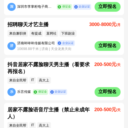
立即报名
深
深圳市李掌柜电子商务有限公司
保证金
企业认证
招聘聊天才艺主播
3000-8000元
/月
来自兼职侠
有提成
直聘社
下班副业
济南哞哞哞传媒有限公司
企业认证
立即报名
济
10698.88千米 | 济南 | 天业龙奥天街
抖音居家不露脸聊天男主播（看要求
200-500元
/天
再报名）
IT
来自全民帮
高大上
立即报名
乐
乐言传媒
保证金
企业认证
居家不露脸语音厅主播（禁止未成年
200-500元
/天
人）
IT
来自全民帮
高大上