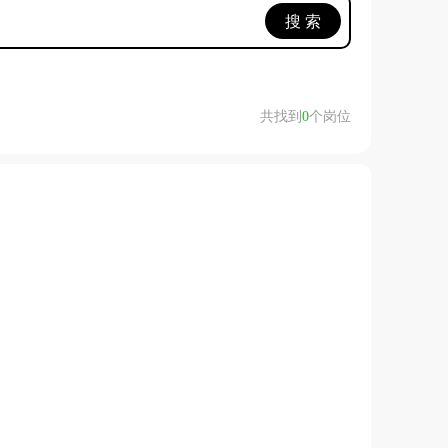
搜 索
共找到
0
个岗位