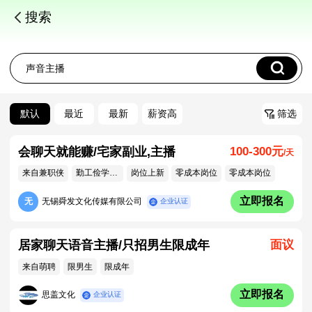
搜索
默认
最近
最新
薪资高
筛选
会聊天就能赚/宅家副业,主播
100-300元
/天
来自兼职侠
勤工俭学专区
岗位上新
零成本岗位
零成本岗位
立即报名
无
无锡舜发文化传媒有限公司
企业认证
居家聊天语音主播/只招男生限成年
面议
来自萌聘
限男生
限成年
立即报名
思盖文化
企业认证