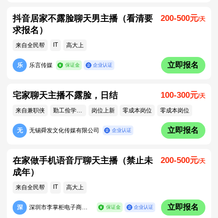
抖音居家不露脸聊天男主播（看清要
200-500元
/天
求报名）
IT
来自全民帮
高大上
立即报名
乐
乐言传媒
保证金
企业认证
宅家聊天主播不露脸，日结
100-300元
/天
来自兼职侠
勤工俭学专区
岗位上新
零成本岗位
零成本岗位
立即报名
无
无锡舜发文化传媒有限公司
企业认证
在家做手机语音厅聊天主播（禁止未
200-500元
/天
成年）
IT
来自全民帮
高大上
立即报名
深
深圳市李掌柜电子商务有限公司
保证金
企业认证